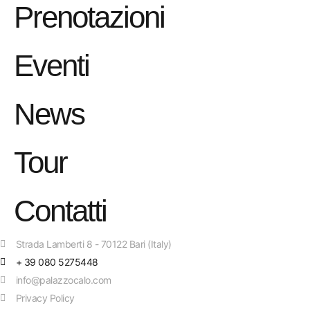
Prenotazioni
Eventi
News
Tour
Contatti
Strada Lamberti 8 - 70122 Bari (Italy)
+ 39 080 5275448
info@palazzocalo.com
Privacy Policy