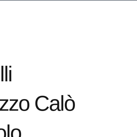
li
lazzo Calò
olo