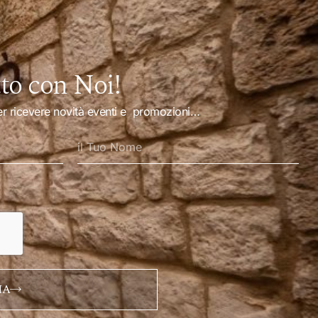
tto con Noi!
 per ricevere novità eventi e promozioni…
IA