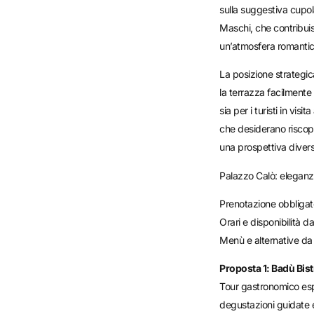
sulla suggestiva cupol
Maschi, che contribui
un’atmosfera romantic
La posizione strategi
la terrazza facilmente
sia per i turisti in visit
che desiderano riscopri
una prospettiva diver
Palazzo Calò: eleganza
Prenotazione obbligat
Orari e disponibilità 
Menù e alternative da 
Proposta 1: Badù Bist
Tour gastronomico esp
degustazioni guidate 