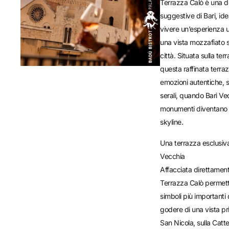
Terrazza Calò è una de
suggestive di Bari, id
vivere un’esperienza 
una vista mozzafiato s
città. Situata sulla te
questa raffinata terr
emozioni autentiche, s
serali, quando Bari Vecc
monumenti diventano p
skyline.
Una terrazza esclusiva
Vecchia
Affacciata direttament
Terrazza Calò permett
simboli più importanti d
godere di una vista priv
San Nicola, sulla Catt